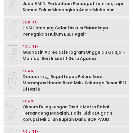
3
Jubir AMIN: Perbedaan Pendapat Lumrah, tapi
Semua Fokus Menangkan Anies-Muhaimin
4
BERITA
HNSI Lampung Gelar Diskusi “Maraknya
Penegakan Hukum BBL Ilegal”
5
POLITIK
Gus Yasin Apresiasi Program Unggulan Ganjar-
Mahfud: Beri Insentif Guru Agama
6
NEWS
Doooorrrr,,,, Begal Lepas Peluru Saat
Merampas Honda Beat Milik Keluarga Besar IPLI
Di Hari R
7
NEWS
Oknum Dilingkungan Disdik Metro Bakal
Tersandung Masalah, Polisi Sidik Dugaan
Korupsi Miliaran Rupiah Dana BOP PAUD.
POLITIK