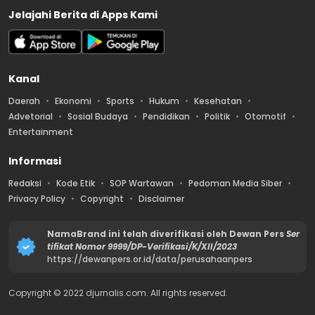
Jelajahi Berita di Apps Kami
Kanal
Daerah
Ekonomi
Sports
Hukum
Kesehatan
Advetorial
Sosial Budaya
Pendidikan
Politik
Otomotif
Entertainment
Informasi
Redaksi
Kode Etik
SOP Wartawan
Pedoman Media Siber
Privacy Policy
Copyright
Disclaimer
NamaBrand ini telah diverifikasi oleh Dewan Pers
Ser
tifikat Nomor 9999/DP-Verifikasi/K/XII/2023
https://dewanpers.or.id/data/perusahaanpers
Copyright © 2022 djurnalis.com. All rights reserved.