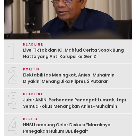
1
HEADLINE
Live TikTok dan IG, Mahfud Cerita Sosok Bung
Hatta yang Anti Korupsi ke Gen Z
2
POLITIK
Elektabilitas Meningkat, Anies-Muhaimin
Diyakini Menang Jika Pilpres 2 Putaran
3
HEADLINE
Jubir AMIN: Perbedaan Pendapat Lumrah, tapi
Semua Fokus Menangkan Anies-Muhaimin
4
BERITA
HNSI Lampung Gelar Diskusi “Maraknya
Penegakan Hukum BBL Ilegal”