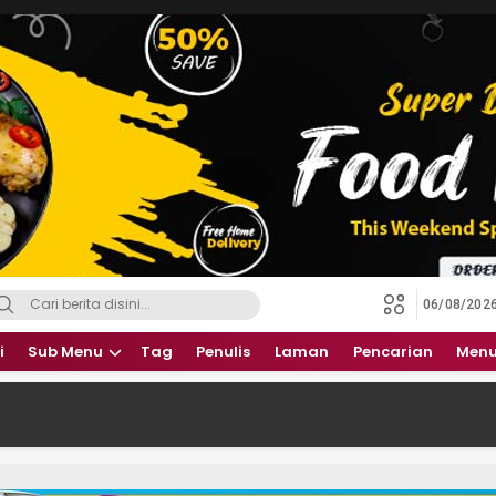
06/08/202
i
Sub Menu
Tag
Penulis
Laman
Pencarian
Menu