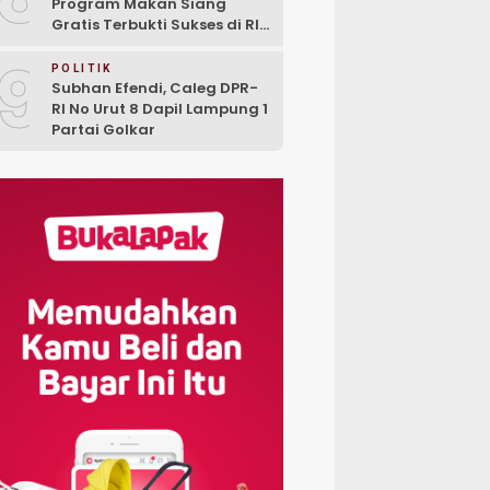
Program Makan Siang
Gratis Terbukti Sukses di RI-
Global
9
POLITIK
Subhan Efendi, Caleg DPR-
RI No Urut 8 Dapil Lampung 1
Partai Golkar