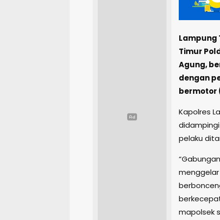
Lampung T
Timur Pol
Agung, be
dengan pe
bermotor 
Kapolres L
didampingi
pelaku dita
“Gabungan 
menggelar 
berboncen
berkecepata
mapolsek 