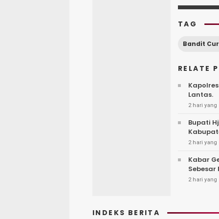
TAG
RELATE 
Kapolres
Lantas.
2 hari yang 
Bupati H
Kabupat
2 hari yang 
Kabar G
Sebesar 
2 hari yang 
INDEKS BERITA