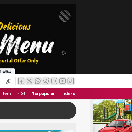
6
 Item
404
Terpopuler
Indeks