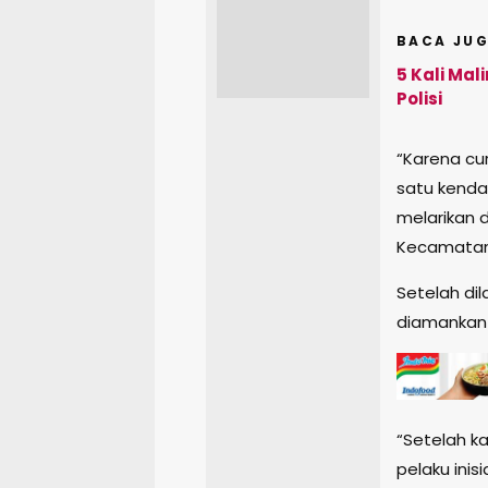
BACA JUG
5 Kali Mal
Polisi
“Karena cur
satu kenda
melarikan 
Kecamatan 
Setelah dil
diamankan 
“Setelah k
pelaku ini