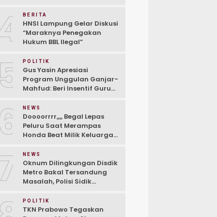
Anies-Muhaimin
4
BERITA
HNSI Lampung Gelar Diskusi
“Maraknya Penegakan
Hukum BBL Ilegal”
5
POLITIK
Gus Yasin Apresiasi
Program Unggulan Ganjar-
Mahfud: Beri Insentif Guru
Agama
6
NEWS
Doooorrrr,,,, Begal Lepas
Peluru Saat Merampas
Honda Beat Milik Keluarga
Besar IPLI Di Hari R
7
NEWS
Oknum Dilingkungan Disdik
Metro Bakal Tersandung
Masalah, Polisi Sidik
Dugaan Korupsi Miliaran
8
Rupiah Dana BOP PAUD.
POLITIK
TKN Prabowo Tegaskan