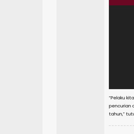
“Pelaku ki
pencurian 
tahun,” tut