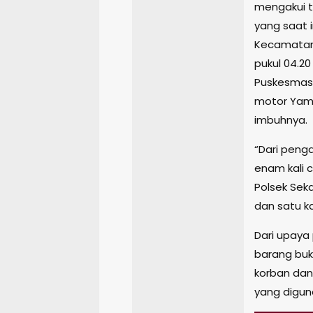
mengakui t
yang saat 
Kecamatan 
pukul 04.2
Puskesmas,
motor Yama
imbuhnya.
“Dari peng
enam kali 
Polsek Sek
dan satu ka
Dari upaya
barang buk
korban dan
yang digun