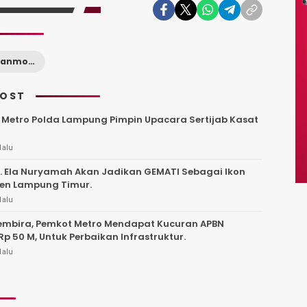
Bandit Curanmor Lampung Timur Ditangkap Polisi
POST
 Metro Polda Lampung Pimpin Upacara Sertijab Kasat
lalu
j. Ela Nuryamah Akan Jadikan GEMATI Sebagai Ikon
en Lampung Timur.
lalu
embira, Pemkot Metro Mendapat Kucuran APBN
Rp 50 M, Untuk Perbaikan Infrastruktur.
lalu